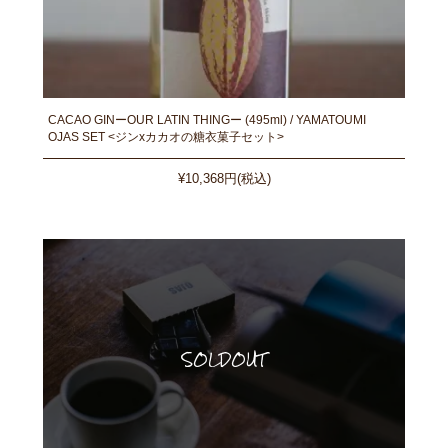
CACAO GINーOUR LATIN THINGー (495ml) / YAMATOUMI
OJAS SET <ジンxカカオの糖衣菓子セット>
¥10,368円(税込)