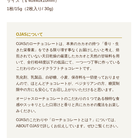
サイズ（￠40x40x10mm）
1枚/15g（2枚入り/ 30g)
OJASについて
OJASのローチョコレートは、本来のカカオの持つ 「香り・生
きた栄養素」をできる限り壊す事なくお届けしたいと考え、焙
煎されていない天日乾燥の厳選したカカオと天然の甘味料を用
いて、全行程48度以下の低温にて、一つ一つ丁寧に作っている
こだわりのハンドクラフトチョコレートです。
乳化剤、乳製品、白砂糖、小麦、保存料を一切使っておりませ
んので、ほとんどチョコレートが、ベジタリアンの方、糖質制
限中の方にも安心してお召し上がりいただけると思います。
オージャスローチョコレートのこだわりの１つである独特な食
感やスッキリとした口溶けと香りと共にカカオの魔法をお楽し
みください。
OJASのこだわりや「ローチョコレートとは？」については、
ABOUT OJASで詳しくお伝えしています。ぜひご覧ください。