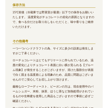
保存方法
15℃前後（冷蔵庫では野菜室が最適）以下での保存をお願いい
たします。 温度変化がチョコレートの劣化の原因となりますの
で、食べる分だけお取り出しをいただくと、味や香りをご維持
いただけます。
その他備考
一つ一つハンドクラフトの為、サイズに多少の誤差は発生しま
すがご了承ください。
ローチョコレートはとてもデリケートに作られているため、温
度の変化によりチョコレート表面に白い膜が見られる【ブルー
ム現象】が発生することがございますが、溶けた脂肪分が表面
で白く固まる温度差による現象のため、品質に問題はございま
せんのでご安心してお召し上がり頂けます。
厳格なローフーディースト、ビーガンの方は、現在使用中のパ
ームシュガー、米粉、抹茶、ほうじ茶など加熱処理がされてい
るものや生蜂蜜を使用した商品もございますので事前に必ずご
確認ください。