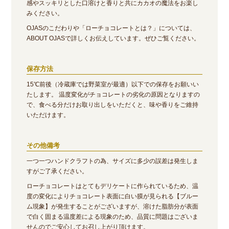
感やスッキリとした口溶けと香りと共にカカオの魔法をお楽し
みください。
OJASのこだわりや「ローチョコレートとは？」については、
ABOUT OJASで詳しくお伝えしています。ぜひご覧ください。
保存方法
15℃前後（冷蔵庫では野菜室が最適）以下での保存をお願いい
たします。 温度変化がチョコレートの劣化の原因となりますの
で、食べる分だけお取り出しをいただくと、味や香りをご維持
いただけます。
その他備考
一つ一つハンドクラフトの為、サイズに多少の誤差は発生しま
すがご了承ください。
ローチョコレートはとてもデリケートに作られているため、温
度の変化によりチョコレート表面に白い膜が見られる【ブルー
ム現象】が発生することがございますが、溶けた脂肪分が表面
で白く固まる温度差による現象のため、品質に問題はございま
せんのでご安心してお召し上がり頂けます。