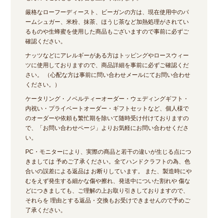
厳格なローフーディースト、ビーガンの方は、現在使用中のパ
ームシュガー、米粉、抹茶、ほうじ茶など加熱処理がされてい
るものや生蜂蜜を使用した商品もございますので事前に必ずご
確認ください。
ナッツなどにアレルギーがある方はトッピングやロースウィー
ツに使用しておりますので、商品詳細を事前に必ずご確認くだ
さい。 （心配な方は事前に問い合わせメールにてお問い合わせ
ください。）
ケータリング・ノベルティーオーダー・ウェディングギフト・
内祝い・プライベートオーダー・ギフトセットなど、個人様で
のオーダーや依頼も繁忙期を除いて随時受け付けておりますの
で、「お問い合わせページ」よりお気軽にお問い合わせくださ
い。
PC・モニターにより、実際の商品と若干の違いが生じる点につ
きましては 予めご了承ください。全てハンドクラフトの為、色
合いの誤差による返品は お断りしています。 また、製造時にや
むをえず発生する細かな傷や擦れ、発送中についた割れや 傷な
どにつきましても、ご理解の上お取り引きしておりますので、
それらを 理由とする返品・交換もお受けできませんので予めご
了承ください。