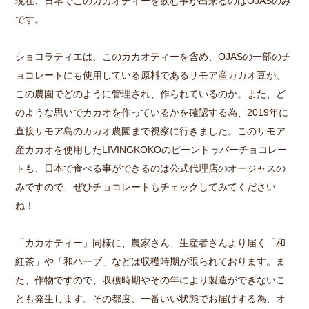
現在、日本でこのカカオティーを飲む事が出来るのはOJASのみ
です。
ショコラティエは、このカカオティーを含め、OJASの一部のチ
ョコレートにも使用している原料であるサモア産カカオ豆が、
この農園でどのように管理され、作られているのか。また、ど
のような思いでカカオを作っているかを確認する為、2019年に
直接サモア島のカカオ農園まで視察に行きました。このサモア
産カカオを使用したLIVINGKOKOのビーントゥバーチョコレー
トも、日本で食べる事ができるのは公式代理店のオージャスの
みですので、ぜひチョコレートもチェックしてみてください
ね！
「カカオティー」同様に、農家さん、生産者さんより届く「和
紅茶」や「和ハーブ」などは収穫時期が限られております。ま
た、作物ですので、収穫時期やその年により製造ができないこ
とも発生します。その都度、一番いい状態でお届けする為、オ