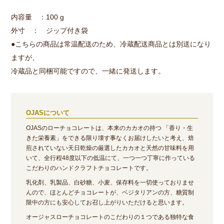
内容量 ：100 g
外寸 ： ジップ付き袋
●こちらの商品は常温配送のため、冷蔵配送商品とは別送になり
ますが、
冷蔵品と同梱可能ですので、一緒に発送します。
OJASについて
OJASのローチョコレートは、本来のカカオの持つ 「香り・生
きた栄養素」をできる限り壊す事なくお届けしたいと考え、焙
煎されていない天日乾燥の厳選したカカオと天然の甘味料を用
いて、全行程48度以下の低温にて、一つ一つ丁寧に作っている
こだわりのハンドクラフトチョコレートです。
乳化剤、乳製品、白砂糖、小麦、保存料を一切使っておりませ
んので、ほとんどチョコレートが、ベジタリアンの方、糖質制
限中の方にも安心してお召し上がりいただけると思います。
オージャスローチョコレートのこだわりの１つである独特な食